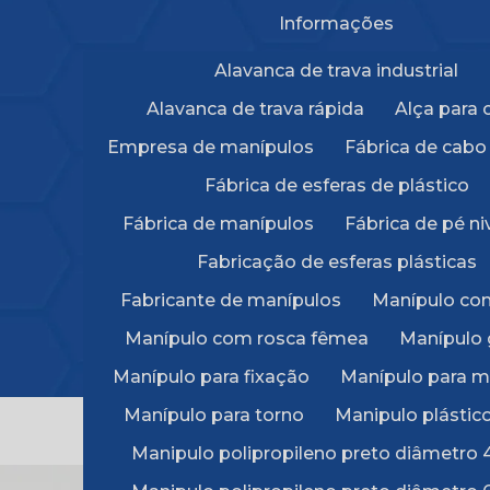
Informações
Alavanca de trava industrial
Alavanca de trava rápida
Alça para 
Empresa de manípulos
Fábrica de cabo 
Fábrica de esferas de plástico
Fábrica de manípulos
Fábrica de pé ni
ESFERA
Fabricação de esferas plásticas
Fabricante de manípulos
Manípulo co
Home ❱
Esfera
Produtos ❱
Manípulo com rosca fêmea
Manípulo 
Manípulo para fixação
Manípulo para 
Manípulo para torno
Manipulo plástic
Manipulo polipropileno preto diâmetr