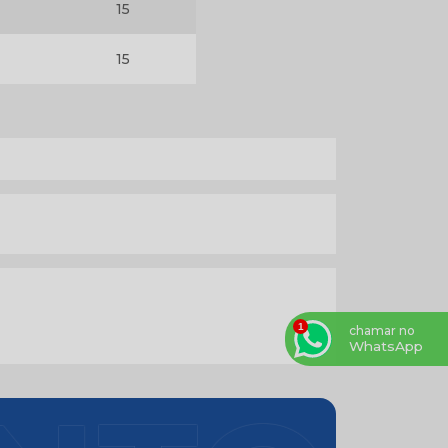
15
15
chamar no
WhatsApp