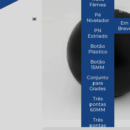
Fêmea
Blo
Pé
Sobre
Home
Nivelador
Nós
Em
Brev
PN
Estriado
Botão
Plástico
Botão
15MM
Conjunto
para
Grades
Três
pontas
60MM
Três
pontas