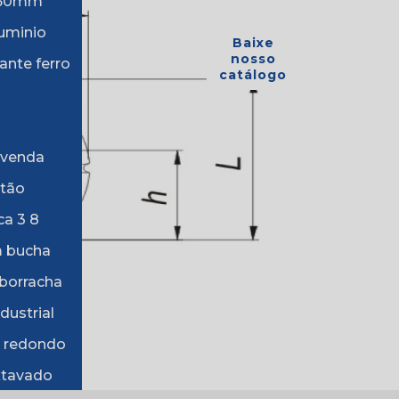
o 60mm
luminio
Baixe
Contato
nosso
ante ferro
catálogo
 venda
rtão
ca 3 8
m bucha
 borracha
dustrial
r redondo
xtavado