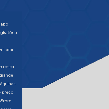
cabo
giratório
velador
m rosca
grande
máquinas
o preço
o 45mm