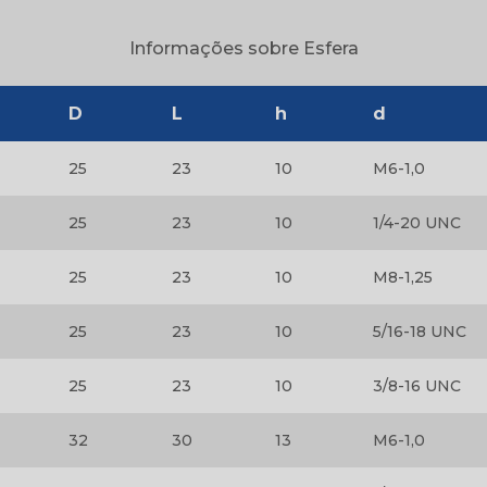
Volante para maquinas operatrize
Volante plástico industrial
Volantes ind
Informações sobre Esfera
Volantes para máquina
D
L
h
d
Volantes para máquinas industriai
25
23
10
M6-1,0
25
23
10
1/4-20 UNC
25
23
10
M8-1,25
25
23
10
5/16-18 UNC
25
23
10
3/8-16 UNC
32
30
13
M6-1,0